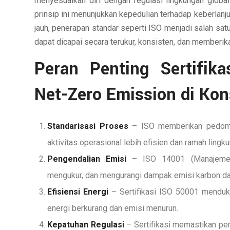
menyesuaikan diri dengan regulasi lingkungan globa
prinsip ini menunjukkan kepedulian terhadap keberlanj
jauh, penerapan standar seperti ISO menjadi salah sa
dapat dicapai secara terukur, konsisten, dan memberik
Peran Penting Sertifik
Net-Zero Emission di Kon
Standarisasi Proses
– ISO memberikan pedoman
aktivitas operasional lebih efisien dan ramah lingk
Pengendalian Emisi
– ISO 14001 (Manajemen 
mengukur, dan mengurangi dampak emisi karbon dari
Efisiensi Energi
– Sertifikasi ISO 50001 menduk
energi berkurang dan emisi menurun.
Kepatuhan Regulasi
– Sertifikasi memastikan pe