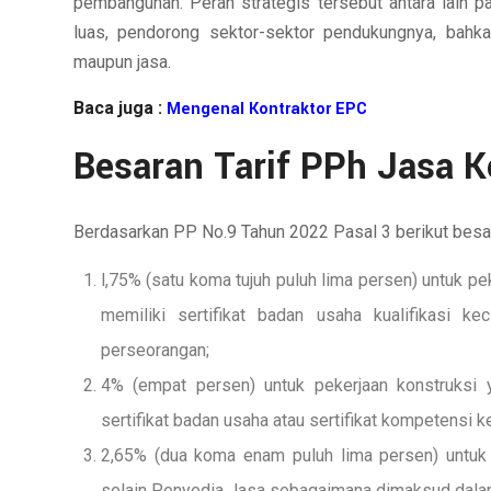
pembangunan. Peran strategis tersebut antara lain p
luas, pendorong sektor-sektor pendukungnya, bahka
maupun jasa.
Baca juga :
Mengenal Kontraktor EPC
Besaran Tarif PPh Jasa K
Berdasarkan PP No.9 Tahun 2022 Pasal 3 berikut besara
l,75% (satu koma tujuh puluh lima persen) untuk p
memiliki sertifikat badan usaha kualifikasi ke
perseorangan;
4% (empat persen) untuk pekerjaan konstruksi 
sertifikat badan usaha atau sertifikat kompetensi 
2,65% (dua koma enam puluh lima persen) untuk 
selain Penyedia Jasa sebagaimana dimaksud dalam 