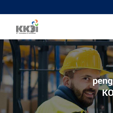
peng
KO